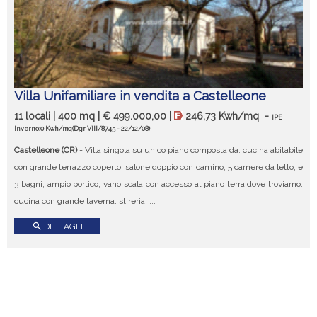
Villa Unifamiliare in vendita a Castelleone
11 locali | 400 mq | € 499.000,00 |
246,73 Kwh/mq
-
IPE
Inverno:0 Kwh/mq
(Dgr VIII/8745 - 22/12/08)
Castelleone (CR)
- Villa singola su unico piano composta da: cucina abitabile
con grande terrazzo coperto, salone doppio con camino, 5 camere da letto, e
3 bagni, ampio portico, vano scala con accesso al piano terra dove troviamo.
cucina con grande taverna, stireria, ...
search
DETTAGLI