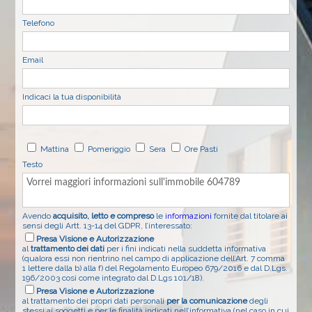
Telefono
Email
Indicaci la tua disponibilità
Mattina
Pomeriggio
Sera
Ore Pasti
Testo
Avendo
acquisito, letto e compreso
le
informazioni
fornite dal titolare ai
sensi degli Artt. 13-14 del GDPR, l’interessato:
Presa Visione e Autorizzazione
al
trattamento dei dati
per i fini indicati nella suddetta informativa
(qualora essi non rientrino nel campo di applicazione dell’Art. 7 comma
1 lettere dalla b) alla f) del Regolamento Europeo 679/2016 e dal D.Lgs.
196/2003 così come integrato dal D.Lgs 101/18).
Presa Visione e Autorizzazione
al trattamento dei propri dati personali
per la comunicazione
degli
stessi ai soggetti e per le finalità indicati nell’informativa (nel caso in cui