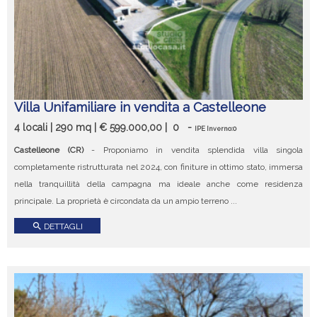
Villa Unifamiliare in vendita a Castelleone
4 locali | 290 mq | € 599.000,00 |
0
-
IPE Inverno:0
Castelleone (CR)
- Proponiamo in vendita splendida villa singola
completamente ristrutturata nel 2024, con finiture in ottimo stato, immersa
nella tranquillità della campagna ma ideale anche come residenza
principale. La proprietà è circondata da un ampio terreno ...
search
DETTAGLI