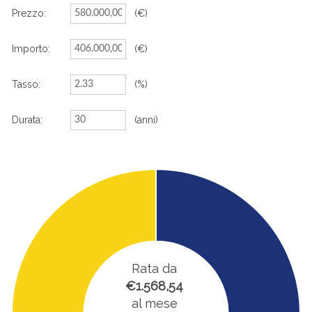
Prezzo:
(€)
Importo:
(€)
Tasso:
(%)
Durata:
(anni)
Rata da
€1.568,54
al mese