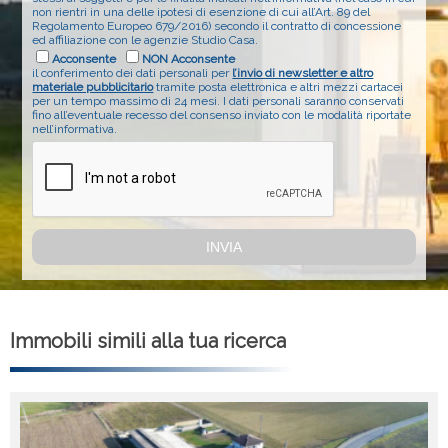
non rientri in una delle ipotesi di esenzione di cui all’Art. 89 del
Regolamento Europeo 679/2016) secondo il contratto di concessione
ed affiliazione con le agenzie Studio Casa.
Acconsente
NON Acconsente
il conferimento dei dati personali per
l’invio di newsletter e altro
materiale pubblicitario
tramite posta elettronica e altri mezzi cartacei
per un tempo massimo di 24 mesi. I dati personali saranno conservati
fino all’eventuale recesso del consenso inviato con le modalità riportate
nell’informativa.
Immobili simili alla tua ricerca