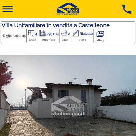
dehaze
call
Villa Unifamiliare in vendita a Castelleone
4
295 mq
2
Rialzato
€ 580.000,00
locali
superficie
bagni
piano
gallery