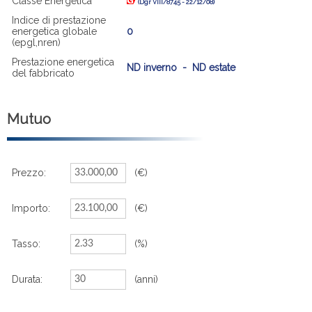
Classe Energetica
(Dgr VIII/8745 - 22/12/08)
Indice di prestazione
energetica globale
0
(epgl,nren)
Prestazione energetica
ND inverno - ND estate
del fabbricato
Mutuo
Prezzo:
(€)
Importo:
(€)
Tasso:
(%)
Durata:
(anni)