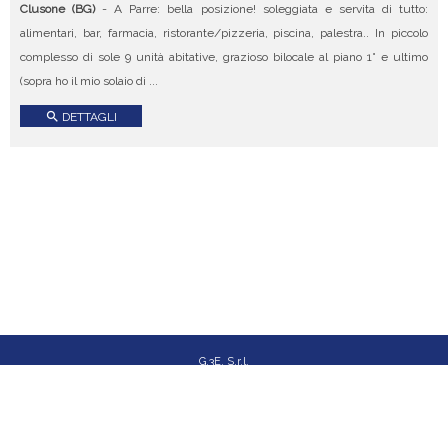
Clusone (BG)
- A Parre: bella posizione! soleggiata e servita di tutto:
alimentari, bar, farmacia, ristorante/pizzeria, piscina, palestra.. In piccolo
complesso di sole 9 unità abitative, grazioso bilocale al piano 1° e ultimo
(sopra ho il mio solaio di ...
search
DETTAGLI
G.3E. S.r.l.
Via Angelo Maj, 1/N - Bergamo (BG)
P.I.V.A.: 03756940163
INFORMATIVA PRIVACY
COOKIE POLICY