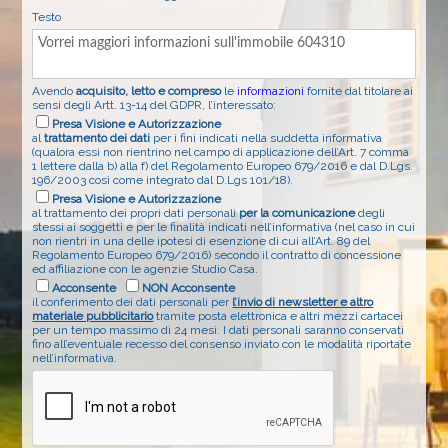
Testo
Avendo
acquisito, letto e compreso
le
informazioni
fornite dal titolare ai
sensi degli Artt. 13-14 del GDPR, l’interessato:
Presa Visione e Autorizzazione
al
trattamento dei dati
per i fini indicati nella suddetta informativa
(qualora essi non rientrino nel campo di applicazione dell’Art. 7 comma
1 lettere dalla b) alla f) del Regolamento Europeo 679/2016 e dal D.Lgs.
196/2003 così come integrato dal D.Lgs 101/18).
Presa Visione e Autorizzazione
al trattamento dei propri dati personali
per la comunicazione
degli
stessi ai soggetti e per le finalità indicati nell’informativa (nel caso in cui
non rientri in una delle ipotesi di esenzione di cui all’Art. 89 del
Regolamento Europeo 679/2016) secondo il contratto di concessione
ed affiliazione con le agenzie Studio Casa.
Acconsente
NON Acconsente
il conferimento dei dati personali per
l’invio di newsletter e altro
materiale pubblicitario
tramite posta elettronica e altri mezzi cartacei
per un tempo massimo di 24 mesi. I dati personali saranno conservati
fino all’eventuale recesso del consenso inviato con le modalità riportate
nell’informativa.