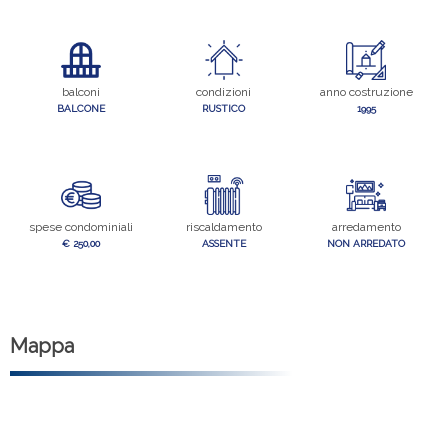
balconi
condizioni
anno costruzione
BALCONE
RUSTICO
1995
spese condominiali
riscaldamento
arredamento
€ 250,00
ASSENTE
NON ARREDATO
Mappa