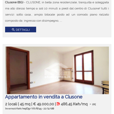
Clusone (BG)
- CLUSONE, in bella zona residenziale, tranquilla e soleggiata
ma allo stesso tempo a soli 10 minuti a piedi dal centro di Clusone! tutti i
servizi sotto casa.. ampio bilocale posto ad un comodo piano rialzato
composto da: ingresso con disimpegno, ...
search
DETTAGLI
Appartamento in vendita a Clusone
2 locali | 45 mq | € 49.000,00 |
486,45 Kwh/mq
-
IPE
Inverno:0 Kwh/mq
(Dgr VIII/8745 - 22/12/08)