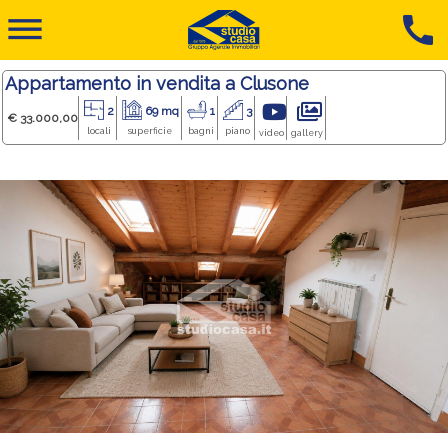
dehaze
call
Appartamento in vendita a Clusone
2
69 mq
1
3
€ 33.000,00
locali
superficie
bagni
piano
video
gallery