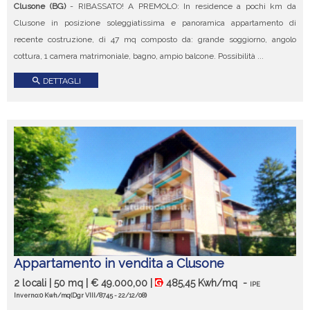
Clusone (BG)
- RIBASSATO! A PREMOLO: In residence a pochi km da
Clusone in posizione soleggiatissima e panoramica appartamento di
recente costruzione, di 47 mq composto da: grande soggiorno, angolo
cottura, 1 camera matrimoniale, bagno, ampio balcone. Possibilità ...
search
DETTAGLI
Appartamento in vendita a Clusone
2 locali | 50 mq | € 49.000,00 |
485,45 Kwh/mq
-
IPE
Inverno:0 Kwh/mq
(Dgr VIII/8745 - 22/12/08)