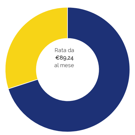
Rata da
€89,24
al mese