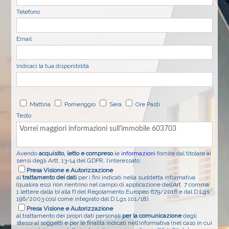
Telefono
Email
Indicaci la tua disponibilità
Mattina
Pomeriggio
Sera
Ore Pasti
Testo
Avendo
acquisito, letto e compreso
le
informazioni
fornite dal titolare ai
sensi degli Artt. 13-14 del GDPR, l’interessato:
Presa Visione e Autorizzazione
al
trattamento dei dati
per i fini indicati nella suddetta informativa
(qualora essi non rientrino nel campo di applicazione dell’Art. 7 comma
1 lettere dalla b) alla f) del Regolamento Europeo 679/2016 e dal D.Lgs.
196/2003 così come integrato dal D.Lgs 101/18).
Presa Visione e Autorizzazione
al trattamento dei propri dati personali
per la comunicazione
degli
stessi ai soggetti e per le finalità indicati nell’informativa (nel caso in cui