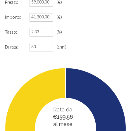
Prezzo:
(€)
Importo:
(€)
Tasso:
(%)
Durata:
(anni)
Rata da
€159,56
al mese