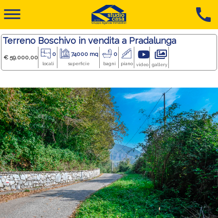
dehaze
call
Terreno Boschivo in vendita a Pradalunga
0
74000 mq
0
€ 59.000,00
locali
superficie
bagni
piano
video
gallery