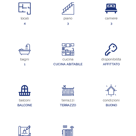
locali
piano
camere
4
3
3
bagni
cucina
disponibilità
1
CUCINA ABITABILE
AFFITTATO
balconi
terrazzi
condizioni
BALCONE
TERRAZZO
BUONO