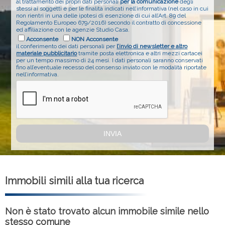
al trattamento dei propri dati personali
per la comunicazione
degli
stessi ai soggetti e per le finalità indicati nell’informativa (nel caso in cui
non rientri in una delle ipotesi di esenzione di cui all’Art. 89 del
Regolamento Europeo 679/2016) secondo il contratto di concessione
ed affiliazione con le agenzie Studio Casa.
Acconsente
NON Acconsente
il conferimento dei dati personali per
l’invio di newsletter e altro
materiale pubblicitario
tramite posta elettronica e altri mezzi cartacei
per un tempo massimo di 24 mesi. I dati personali saranno conservati
fino all’eventuale recesso del consenso inviato con le modalità riportate
nell’informativa.
Immobili simili alla tua ricerca
Non è stato trovato alcun immobile simile nello
stesso comune