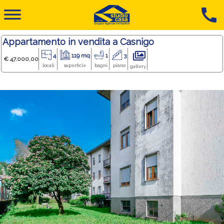
dehaze
call
Appartamento in vendita a Casnigo
4
119 mq
1
3
€ 47.000,00
locali
superficie
bagni
piano
gallery