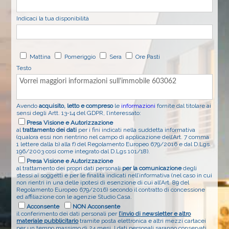
Indicaci la tua disponibilità
Mattina
Pomeriggio
Sera
Ore Pasti
Testo
Avendo
acquisito, letto e compreso
le
informazioni
fornite dal titolare ai
sensi degli Artt. 13-14 del GDPR, l’interessato:
Presa Visione e Autorizzazione
al
trattamento dei dati
per i fini indicati nella suddetta informativa
(qualora essi non rientrino nel campo di applicazione dell’Art. 7 comma
1 lettere dalla b) alla f) del Regolamento Europeo 679/2016 e dal D.Lgs.
196/2003 così come integrato dal D.Lgs 101/18).
Presa Visione e Autorizzazione
al trattamento dei propri dati personali
per la comunicazione
degli
stessi ai soggetti e per le finalità indicati nell’informativa (nel caso in cui
non rientri in una delle ipotesi di esenzione di cui all’Art. 89 del
Regolamento Europeo 679/2016) secondo il contratto di concessione
ed affiliazione con le agenzie Studio Casa.
Acconsente
NON Acconsente
il conferimento dei dati personali per
l’invio di newsletter e altro
materiale pubblicitario
tramite posta elettronica e altri mezzi cartacei
per un tempo massimo di 24 mesi. I dati personali saranno conservati