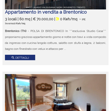
Appartamento in vendita a Brentonico
3 locali | 60 mq | € 70.000,00 |
0 Kwh/mq
-
IPE
Inverno:0 Kwh/mq
Brentonico (TN)
- POLSA DI BRENTONICO In ***esclusiva Studio Casa***
proponiamo grazioso appartamento giorno e notte con travi a vista composto
da ingresso con cucina/angolo cottura, salotto con stufa a legna, 2 balconi,
bagno con finestrato con velux e attacco per ...
search
DETTAGLI