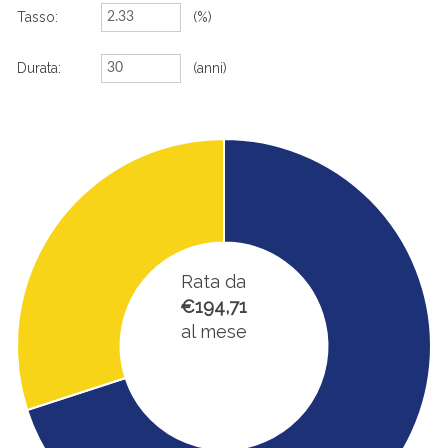
Tasso:
(%)
Durata:
(anni)
Rata da
€194,71
al mese