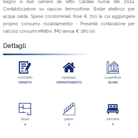
bagno e due camere da letto. Caldaia nuova del 2024.
Contabilizzatore su ciascun termosifone. Boiler elettrico per
acqua calda. Spese condominiali fisse € 700 (a cui aggiungere
proprio consumo riscaldamento) - Presente contacalorie per
calcolo consumi effettivi. IMU annua € 380,00.
Dettagli
contratto
tipologia
superficie
VENDITA
APPARTAMENTO
62 MQ
locali
piano
camere
4
3
2