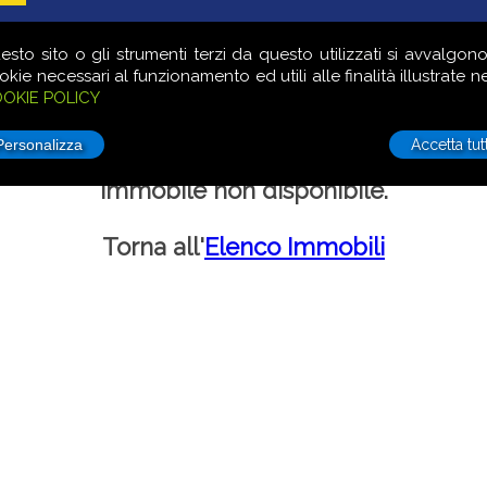
LE
COMMERCIALE
TERRENI
VUOI VENDERE?
LAVORA 
esto sito o gli strumenti terzi da questo utilizzati si avvalgono
okie necessari al funzionamento ed utili alle finalità illustrate ne
OKIE POLICY
Accetta tutt
Immobile non disponibile.
Torna all'
Elenco Immobili