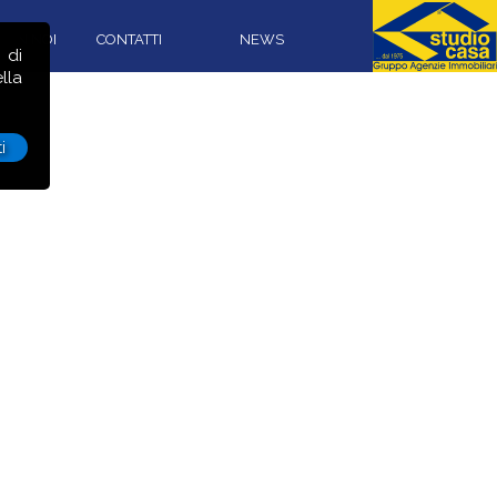
CON NOI
CONTATTI
NEWS
 di
lla
i