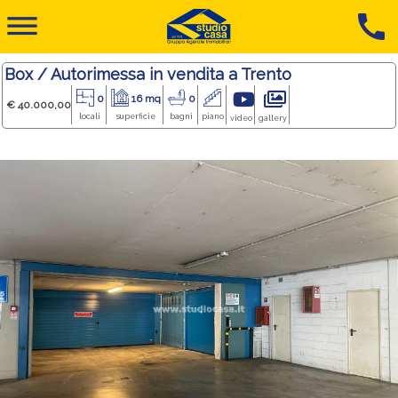
dehaze
call
Box / Autorimessa in vendita a Trento
0
16 mq
0
€ 40.000,00
locali
superficie
bagni
piano
video
gallery