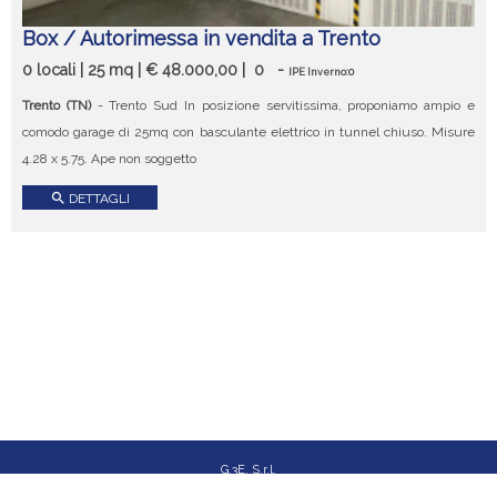
Box / Autorimessa in vendita a Trento
0 locali | 25 mq | € 48.000,00 |
0
-
IPE Inverno:0
Trento (TN)
- Trento Sud In posizione servitissima, proponiamo ampio e
comodo garage di 25mq con basculante elettrico in tunnel chiuso. Misure
4.28 x 5.75. Ape non soggetto
search
DETTAGLI
G.3E. S.r.l.
Via Angelo Maj, 1/N - Bergamo (BG)