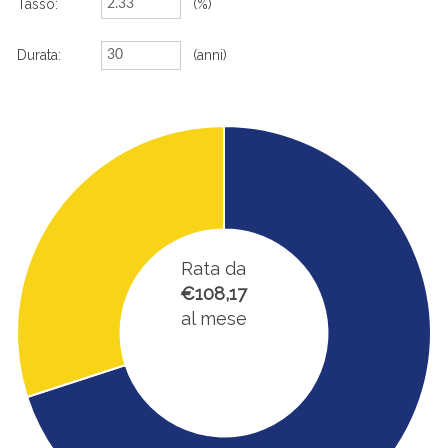
Tasso:
(%)
Durata:
(anni)
Rata da
€108,17
al mese