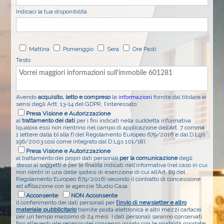
Indicaci la tua disponibilità
Mattina
Pomeriggio
Sera
Ore Pasti
Testo
Avendo
acquisito, letto e compreso
le
informazioni
fornite dal titolare ai
sensi degli Artt. 13-14 del GDPR, l’interessato:
Presa Visione e Autorizzazione
al
trattamento dei dati
per i fini indicati nella suddetta informativa
(qualora essi non rientrino nel campo di applicazione dell’Art. 7 comma
1 lettere dalla b) alla f) del Regolamento Europeo 679/2016 e dal D.Lgs.
196/2003 così come integrato dal D.Lgs 101/18).
Presa Visione e Autorizzazione
al trattamento dei propri dati personali
per la comunicazione
degli
stessi ai soggetti e per le finalità indicati nell’informativa (nel caso in cui
non rientri in una delle ipotesi di esenzione di cui all’Art. 89 del
Regolamento Europeo 679/2016) secondo il contratto di concessione
ed affiliazione con le agenzie Studio Casa.
Acconsente
NON Acconsente
il conferimento dei dati personali per
l’invio di newsletter e altro
materiale pubblicitario
tramite posta elettronica e altri mezzi cartacei
per un tempo massimo di 24 mesi. I dati personali saranno conservati
fino all’eventuale recesso del consenso inviato con le modalità riportate