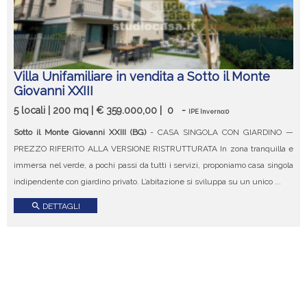
Villa Unifamiliare in vendita a Sotto il Monte
Giovanni XXIII
5 locali | 200 mq | € 359.000,00 |
0
-
IPE Inverno:0
Sotto il Monte Giovanni XXIII (BG)
- CASA SINGOLA CON GIARDINO —
PREZZO RIFERITO ALLA VERSIONE RISTRUTTURATA In zona tranquilla e
immersa nel verde, a pochi passi da tutti i servizi, proponiamo casa singola
indipendente con giardino privato. L’abitazione si sviluppa su un unico ...
search
DETTAGLI