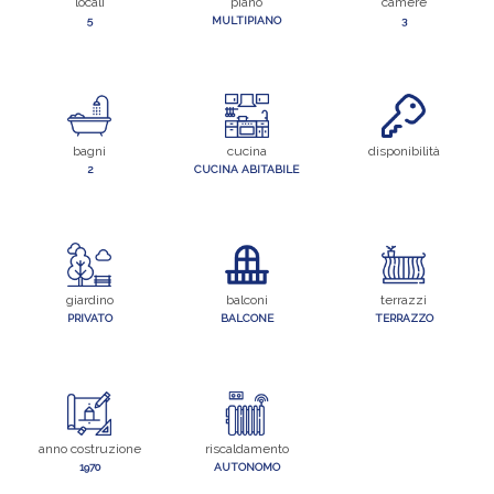
locali
piano
camere
5
MULTIPIANO
3
bagni
cucina
disponibilità
2
CUCINA ABITABILE
giardino
balconi
terrazzi
PRIVATO
BALCONE
TERRAZZO
anno costruzione
riscaldamento
1970
AUTONOMO