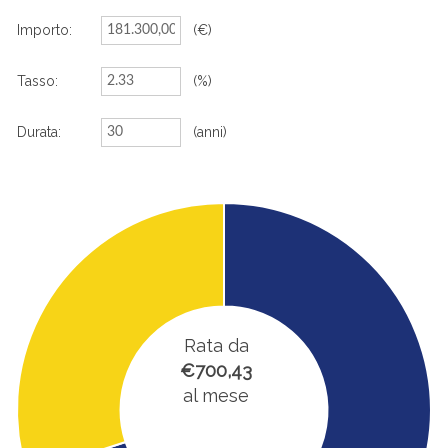
Importo:
(€)
Tasso:
(%)
Durata:
(anni)
Rata da
€700,43
al mese