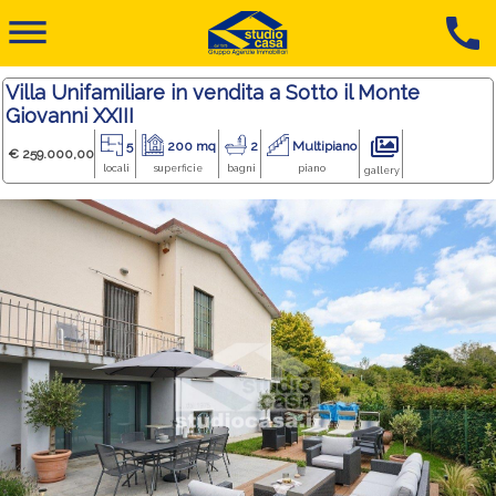
dehaze
call
Villa Unifamiliare in vendita a Sotto il Monte
Giovanni XXIII
5
200 mq
2
Multipiano
€ 259.000,00
locali
superficie
bagni
piano
gallery