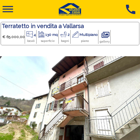
dehaze
call
Terratetto in vendita a Vallarsa
4
130 mq
2
Multipiano
€ 65.000,00
locali
superficie
bagni
piano
gallery