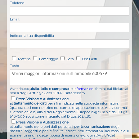
Telefono
Email
Indicaci la tua disponibilità
Mattina
Pomeriggio
Sera
Ore Pasti
Testo
Avendo
acquisito, letto e compreso
le
informazioni
fornite dal titolare ai
sensi degli Artt. 13-14 del GDPR, l’interessato:
Presa Visione e Autorizzazione
al
trattamento dei dati
per i fini indicati nella suddetta informativa
(qualora essi non rientrino nel campo di applicazione dell’Art. 7 comma
1 lettere dalla b) alla f) del Regolamento Europeo 679/2016 e dal D.Lgs.
196/2003 così come integrato dal D.Lgs 101/18).
Presa Visione e Autorizzazione
al trattamento dei propri dati personali
per la comunicazione
degli
stessi ai soggetti e per le finalità indicati nell’informativa (nel caso in cui
non rientri in una delle ipotesi di esenzione di cui all’Art. 89 del