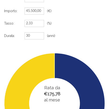
Importo:
(€)
Tasso:
(%)
Durata:
(anni)
Rata da
€175,78
al mese