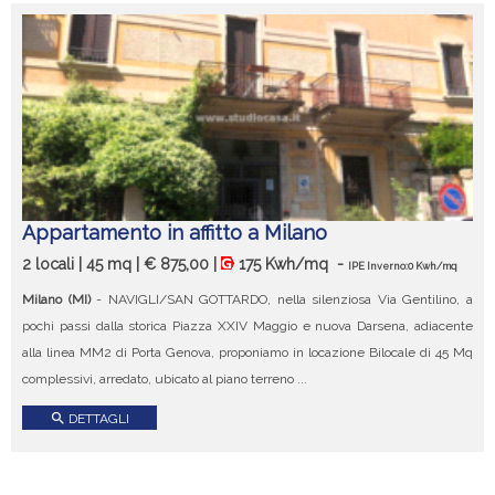
Appartamento in affitto a Milano
2 locali | 45 mq | € 875,00 |
175 Kwh/mq
-
IPE Inverno:0 Kwh/mq
Milano (MI)
- NAVIGLI/SAN GOTTARDO, nella silenziosa Via Gentilino, a
pochi passi dalla storica Piazza XXIV Maggio e nuova Darsena, adiacente
alla linea MM2 di Porta Genova, proponiamo in locazione Bilocale di 45 Mq
complessivi, arredato, ubicato al piano terreno ...
search
DETTAGLI