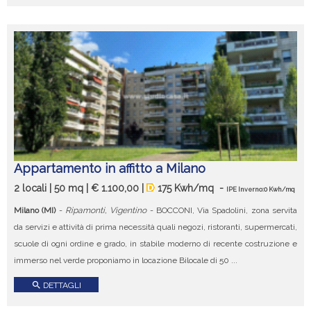
Appartamento in affitto a Milano
2 locali | 50 mq | € 1.100,00 |
175 Kwh/mq
-
IPE Inverno:0 Kwh/mq
Milano (MI)
-
Ripamonti, Vigentino
- BOCCONI, Via Spadolini, zona servita
da servizi e attività di prima necessità quali negozi, ristoranti, supermercati,
scuole di ogni ordine e grado, in stabile moderno di recente costruzione e
immerso nel verde proponiamo in locazione Bilocale di 50 ...
search
DETTAGLI