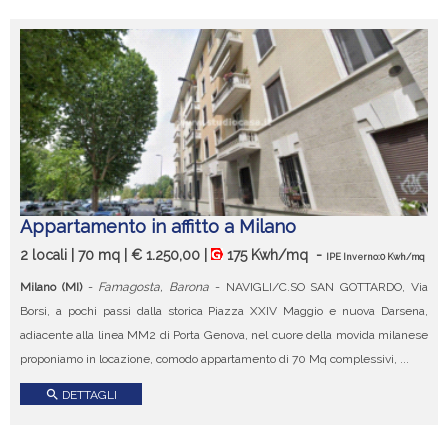
Appartamento in affitto a Milano
2 locali | 70 mq | € 1.250,00 |
175 Kwh/mq
-
IPE Inverno:0 Kwh/mq
Milano (MI)
-
Famagosta, Barona
- NAVIGLI/C.SO SAN GOTTARDO, Via
Borsi, a pochi passi dalla storica Piazza XXIV Maggio e nuova Darsena,
adiacente alla linea MM2 di Porta Genova, nel cuore della movida milanese
proponiamo in locazione, comodo appartamento di 70 Mq complessivi, ...
search
DETTAGLI