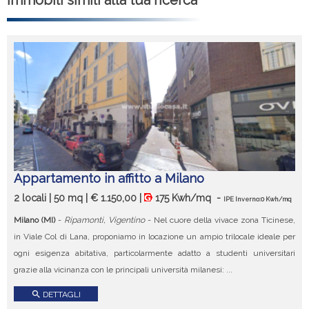
Immobili simili alla tua ricerca
Appartamento in affitto a Milano
2 locali | 50 mq | € 1.150,00 |
175 Kwh/mq
-
IPE Inverno:0 Kwh/mq
Milano (MI)
-
Ripamonti, Vigentino
- Nel cuore della vivace zona Ticinese,
in Viale Col di Lana, proponiamo in locazione un ampio trilocale ideale per
ogni esigenza abitativa, particolarmente adatto a studenti universitari
grazie alla vicinanza con le principali università milanesi: ...
search
DETTAGLI