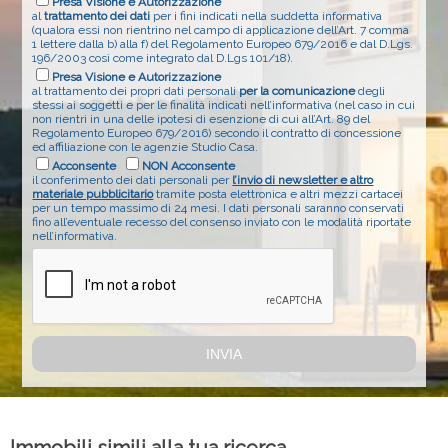
Presa Visione e Autorizzazione
al
trattamento dei dati
per i fini indicati nella suddetta informativa
(qualora essi non rientrino nel campo di applicazione dell’Art. 7 comma
1 lettere dalla b) alla f) del Regolamento Europeo 679/2016 e dal D.Lgs.
196/2003 così come integrato dal D.Lgs 101/18).
Presa Visione e Autorizzazione
al trattamento dei propri dati personali
per la comunicazione
degli
stessi ai soggetti e per le finalità indicati nell’informativa (nel caso in cui
non rientri in una delle ipotesi di esenzione di cui all’Art. 89 del
Regolamento Europeo 679/2016) secondo il contratto di concessione
ed affiliazione con le agenzie Studio Casa.
Acconsente
NON Acconsente
il conferimento dei dati personali per
l’invio di newsletter e altro
materiale pubblicitario
tramite posta elettronica e altri mezzi cartacei
per un tempo massimo di 24 mesi. I dati personali saranno conservati
fino all’eventuale recesso del consenso inviato con le modalità riportate
nell’informativa.