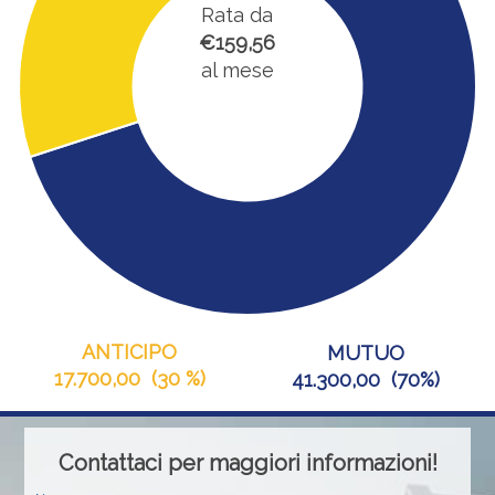
Rata da
€159,56
al mese
ANTICIPO
MUTUO
17.700,00
(
30 %
)
41.300,00
(
70%
)
Contattaci per maggiori informazioni!