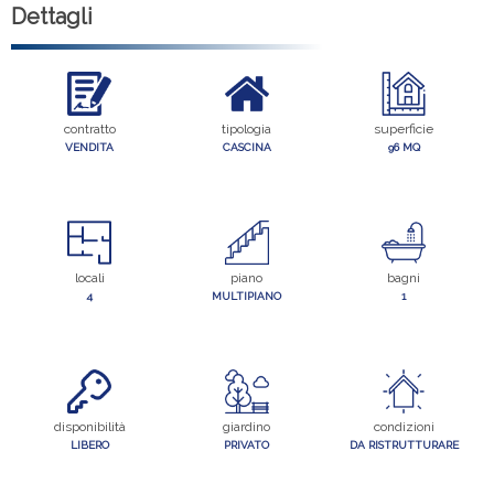
Dettagli
contratto
tipologia
superficie
VENDITA
CASCINA
96 MQ
locali
piano
bagni
4
MULTIPIANO
1
disponibilità
giardino
condizioni
LIBERO
PRIVATO
DA RISTRUTTURARE