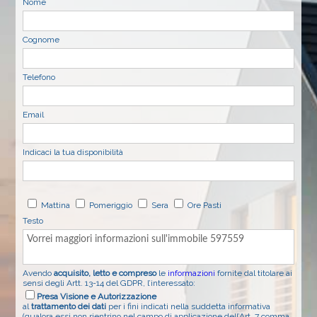
Nome
Cognome
Telefono
Email
Indicaci la tua disponibilità
Mattina
Pomeriggio
Sera
Ore Pasti
Testo
Avendo
acquisito, letto e compreso
le
informazioni
fornite dal titolare ai
sensi degli Artt. 13-14 del GDPR, l’interessato:
Presa Visione e Autorizzazione
al
trattamento dei dati
per i fini indicati nella suddetta informativa
(qualora essi non rientrino nel campo di applicazione dell’Art. 7 comma