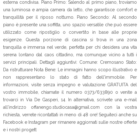
esterna condivisa. Piano Primo: Salendo al primo piano, troviamo
una luminosa e ampia camera da letto, che garantisce comfort e
tranquillità per il riposo notturno. Piano Secondo: Al secondo
piano è presente una soffitta, uno spazio versatile che può essere
utilizzato come ripostiglio o convertito in base alle proprie
esigenze. Questa porzione di cascina si trova in una zona
tranquilla e immersa nel verde, perfetta per chi desidera una vita
serena lontano dal caos cittadino, ma comunque vicino a tutti i
servizi principali. Dettagli aggiuntivi: Comune: Cremosano Stato:
Da ristrutturare Nota Bene: Le immagini hanno scopo illustrativo e
non rappresentano lo stato di fatto dell'immobile. Per
informazioni, visite senza impegno e valutazione GRATUITA del
vostro immobile, chiamate il numero 0373/633890 o venite a
trovarci in Via De Gasperi, 14. In alternativa, scrivete una e-mail
all'indirizzo offanengo.studiocasa@gmail.com con la vostra
richiesta, verrete ricontattati in meno di 48 ore! Seguiteci anche su
Facebook e Instagram per rimanere aggiornati sulle nostre offerte
e i nostri progett