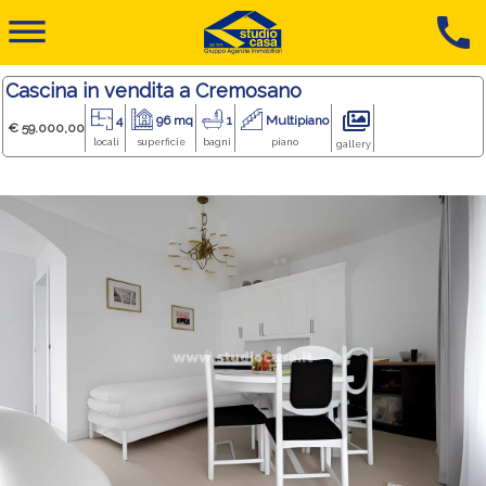
dehaze
call
Cascina in vendita a Cremosano
4
96 mq
1
Multipiano
€ 59.000,00
locali
superficie
bagni
piano
gallery