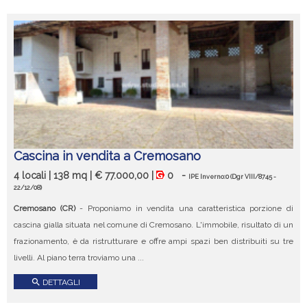
Cascina in vendita a Cremosano
4 locali | 138 mq | € 77.000,00 |
0
-
IPE Inverno:0
(Dgr VIII/8745 -
22/12/08)
Cremosano (CR)
- Proponiamo in vendita una caratteristica porzione di
cascina gialla situata nel comune di Cremosano. L'immobile, risultato di un
frazionamento, è da ristrutturare e offre ampi spazi ben distribuiti su tre
livelli. Al piano terra troviamo una ...
search
DETTAGLI