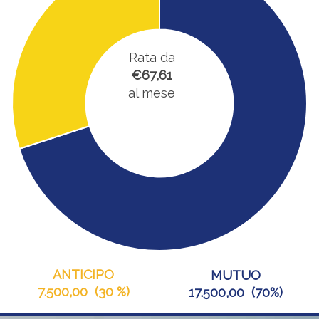
Rata da
€67,61
al mese
ANTICIPO
MUTUO
7.500,00
(
30 %
)
17.500,00
(
70%
)