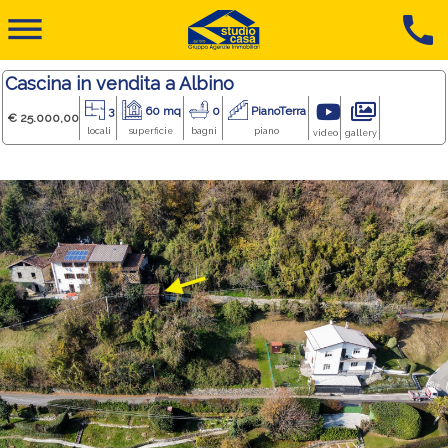
dehaze
call
Cascina in vendita a Albino
3
60 mq
0
PianoTerra
€ 25.000,00
locali
superficie
bagni
piano
video
gallery