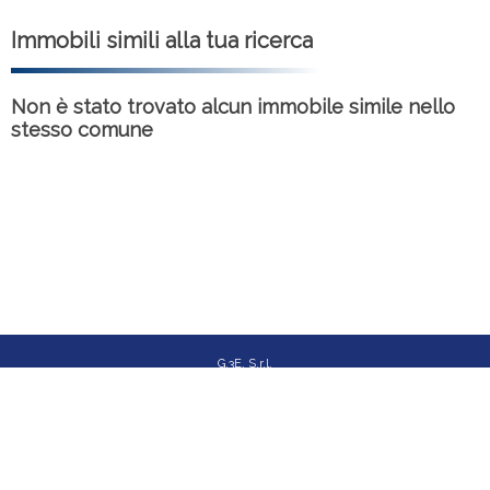
Immobili simili alla tua ricerca
Non è stato trovato alcun immobile simile nello
stesso comune
G.3E. S.r.l.
Via Angelo Maj, 1/N - Bergamo (BG)
P.I.V.A.: 03756940163
INFORMATIVA PRIVACY
COOKIE POLICY
© 2018 Tutti i diritti riservati