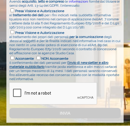
Avendo
acquisito, letto e compreso
le
informazioni
fornite dal titolare ai
sensi degli Artt. 13-14 del GDPR, l’interessato:
Presa Visione e Autorizzazione
al
trattamento dei dati
per i fini indicati nella suddetta informativa
(qualora essi non rientrino nel campo di applicazione dell’Art. 7 comma
1 lettere dalla b) alla f) del Regolamento Europeo 679/2016 e dal D.Lgs.
196/2003 così come integrato dal D.Lgs 101/18).
Presa Visione e Autorizzazione
al trattamento dei propri dati personali
per la comunicazione
degli
stessi ai soggetti e per le finalità indicati nell’informativa (nel caso in cui
non rientri in una delle ipotesi di esenzione di cui all’Art. 89 del
Regolamento Europeo 679/2016) secondo il contratto di concessione
ed affiliazione con le agenzie Studio Casa.
Acconsente
NON Acconsente
il conferimento dei dati personali per
l’invio di newsletter e altro
materiale pubblicitario
tramite posta elettronica e altri mezzi cartacei
per un tempo massimo di 24 mesi. I dati personali saranno conservati
fino all’eventuale recesso del consenso inviato con le modalità riportate
nell’informativa.