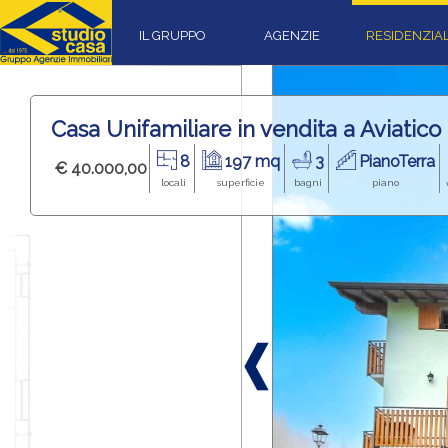
IL GRUPPO
AGENZIE
RESIDENZIA
Casa Unifamiliare in vendita a Aviatico
8
197 mq
3
PianoTerra
€ 40.000,00
locali
superficie
bagni
piano