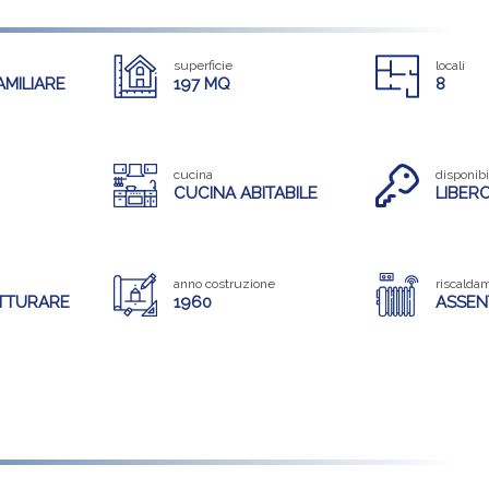
superficie
locali
AMILIARE
197 MQ
8
cucina
disponibi
CUCINA ABITABILE
LIBER
anno costruzione
riscalda
UTTURARE
1960
ASSEN