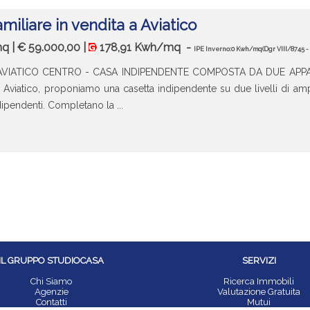
miliare in vendita a Aviatico
 mq | € 59.000,00 |
178,91 Kwh/mq
-
IPE Inverno:0 Kwh/mq
(Dgr VIII/8745 -
AVIATICO CENTRO - CASA INDIPENDENTE COMPOSTA DA DUE APPAR
i Aviatico, proponiamo una casetta indipendente su due livelli di a
ipendenti. Completano la ...
IL GRUPPO STUDIOCASA
SERVIZI
Chi Siamo
Ricerca Immobili
Agenzie
Valutazione Gratuita
Contatti
Mutui