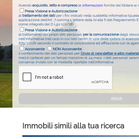
Avendo
acquisito, letto e compreso
le
informazioni
fornite dal titolare ai
Presa Visione e Autorizzazione
al
trattamento dei dati
per i fini indicati nella suddetta informativa (qual
applicazione dell’Art. 7 comma 1 lettere dalla b) alla f) del Regolament
come integrato dal D.Lgs 101/18).
Presa Visione e Autorizzazione
al trattamento dei propri dati personali
per la comunicazione
degli stessi 
nell’informativa (nel caso in cui non rientri in una delle ipotesi di esenz
679/2016) secondo il contratto di concessione ed affiliazione con le age
Acconsente
NON Acconsente
il conferimento dei dati personali per
l’invio di newsletter e altro materia
mezzi cartacei per un tempo massimo di 24 mesi. I dati personali saranno
consenso inviato con le modalità riportate nell’informativa.
Immobili simili alla tua ricerca