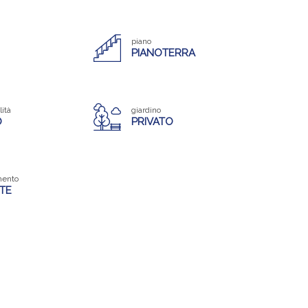
piano
PIANOTERRA
lità
giardino
O
PRIVATO
mento
TE