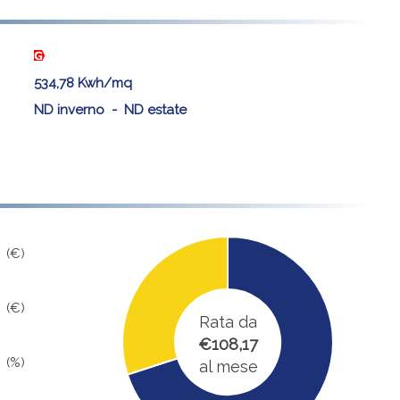
)
534,78 Kwh/mq
ND inverno - ND estate
(€)
(€)
Rata da
€108,17
(%)
al mese