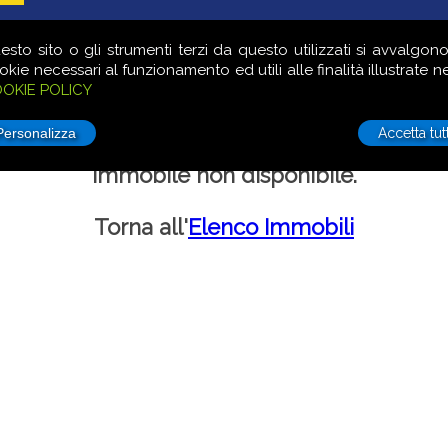
LE
COMMERCIALE
TERRENI
VUOI VENDERE?
LAVORA 
esto sito o gli strumenti terzi da questo utilizzati si avvalgono
okie necessari al funzionamento ed utili alle finalità illustrate ne
OKIE POLICY
Accetta tutt
Immobile non disponibile.
Torna all'
Elenco Immobili