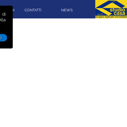
CON NOI
CONTATTI
NEWS
 di
lla
i