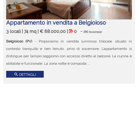
Appartamento in vendita a Belgioioso
3 locali | 74 mq | € 68.000,00 |
0
-
IPE Inverno:0
Belgioioso (PV)
- Proponiamo in vendita luminoso trilocale situato in
contesto tranquillo e ben tenuto, privo di ascensore. L’appartamento si
distingue per l’ampio soggiorno con accesso diretto al balcone. La cucina è
abitabile e funzionale. La zona notte è composta ...
search
DETTAGLI