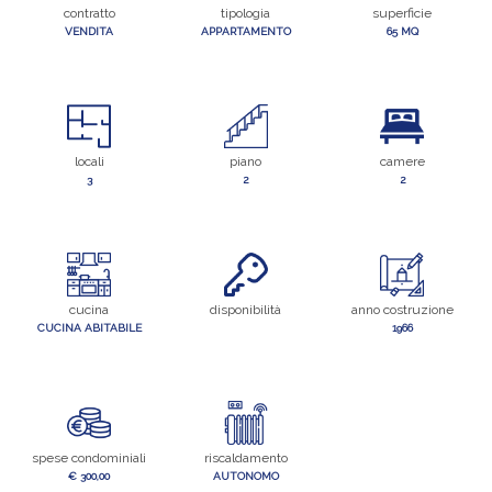
contratto
tipologia
superficie
VENDITA
APPARTAMENTO
65 MQ
locali
piano
camere
3
2
2
cucina
disponibilità
anno costruzione
CUCINA ABITABILE
1966
spese condominiali
riscaldamento
€ 300,00
AUTONOMO