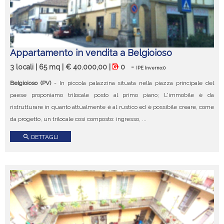
Appartamento in vendita a Belgioioso
3 locali | 65 mq | € 40.000,00 |
0
-
IPE Inverno:0
Belgioioso (PV)
- In piccola palazzina situata nella piazza principale del
paese proponiamo trilocale posto al primo piano; L'immobile è da
ristrutturare in quanto attualmente è al rustico ed è possibile creare, come
da progetto, un trilocale così composto: ingresso, ...
search
DETTAGLI