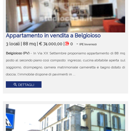
Appartamento in vendita a Belgioioso
3 locali | 88 mq | € 74.000,00 |
0
-
IPE Inverno:0
Belgioioso (PV)
- In Via XX Settembre proponiamo appartamento di 88 mq
posto al secondo piano così composto: ingresso, cucina abitabile aperta sul
soggiorno, disimpegno, camera matrimoniale cameretta e bagno dotato di
doccia; l'immobile dispone di pavimenti in ...
search
DETTAGLI