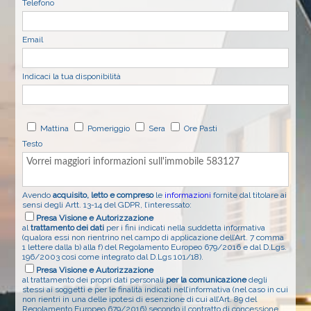
Telefono
Email
Indicaci la tua disponibilità
Mattina
Pomeriggio
Sera
Ore Pasti
Testo
Avendo
acquisito, letto e compreso
le
informazioni
fornite dal titolare ai
sensi degli Artt. 13-14 del GDPR, l’interessato:
Presa Visione e Autorizzazione
al
trattamento dei dati
per i fini indicati nella suddetta informativa
(qualora essi non rientrino nel campo di applicazione dell’Art. 7 comma
1 lettere dalla b) alla f) del Regolamento Europeo 679/2016 e dal D.Lgs.
196/2003 così come integrato dal D.Lgs 101/18).
Presa Visione e Autorizzazione
al trattamento dei propri dati personali
per la comunicazione
degli
stessi ai soggetti e per le finalità indicati nell’informativa (nel caso in cui
non rientri in una delle ipotesi di esenzione di cui all’Art. 89 del
Regolamento Europeo 679/2016) secondo il contratto di concessione