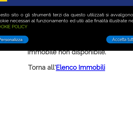
LE
COMMERCIALE
TERRENI
VUOI VENDERE?
LAVORA 
esto sito o gli strumenti terzi da questo utilizzati si avvalgono
okie necessari al funzionamento ed utili alle finalità illustrate ne
OKIE POLICY
Accetta tutt
Immobile non disponibile.
Torna all'
Elenco Immobili