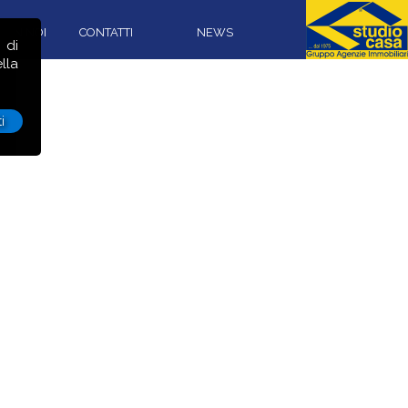
CON NOI
CONTATTI
NEWS
 di
lla
i