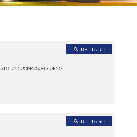
search
DETTAGLI
OSTO DA CUCINA/SOGGIORNO,
search
DETTAGLI