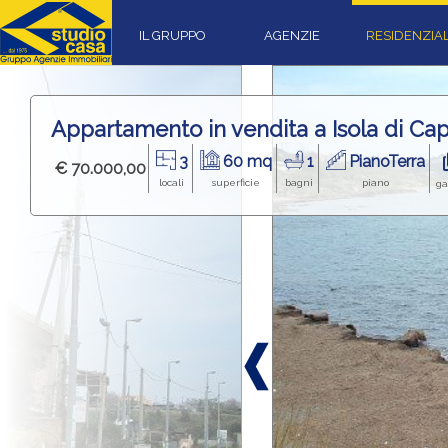
IL GRUPPO
AGENZIE
RESIDENZIA
Appartamento in vendita a Isola di Ca
3
60 mq
1
PianoTerra
€ 70.000,00
locali
superficie
bagni
piano
ga