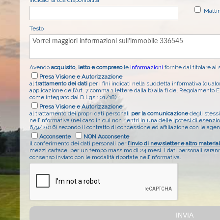
Matti
Testo
Avendo
acquisito, letto e compreso
le
informazioni
fornite dal titolare ai
Presa Visione e Autorizzazione
al
trattamento dei dati
per i fini indicati nella suddetta informativa (qual
applicazione dell’Art. 7 comma 1 lettere dalla b) alla f) del Regolament
come integrato dal D.Lgs 101/18).
Presa Visione e Autorizzazione
al trattamento dei propri dati personali
per la comunicazione
degli stessi 
nell’informativa (nel caso in cui non rientri in una delle ipotesi di esenz
679/2016) secondo il contratto di concessione ed affiliazione con le age
Acconsente
NON Acconsente
il conferimento dei dati personali per
l’invio di newsletter e altro materia
mezzi cartacei per un tempo massimo di 24 mesi. I dati personali saranno
consenso inviato con le modalità riportate nell’informativa.