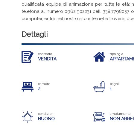
qualificata equipe di animazione per tutte le età; m
telefona al numero 0962.902231 cell. 338.7798057 o v
computer, entra nel nostro sito internet e troverai qu
Dettagli
contratto
tipologia
VENDITA
APPARTAM
camere
bagni
2
1
condizioni
arredamento
BUONO
NON ARRE