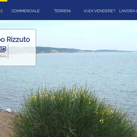
LE
COMMERCIALE
TERRENI
VUOI VENDERE?
LAVORA 
po Rizzuto
llery