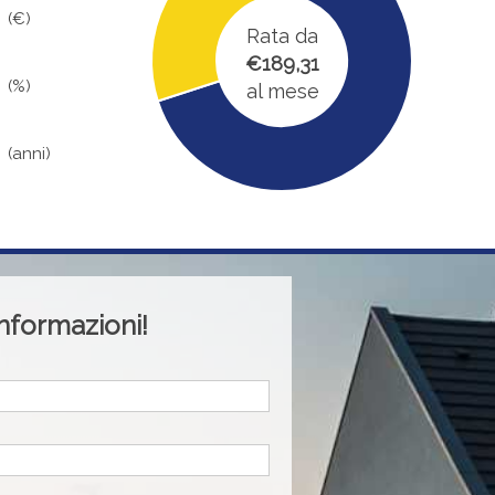
(€)
Rata da
€189,31
(%)
al mese
(anni)
informazioni!