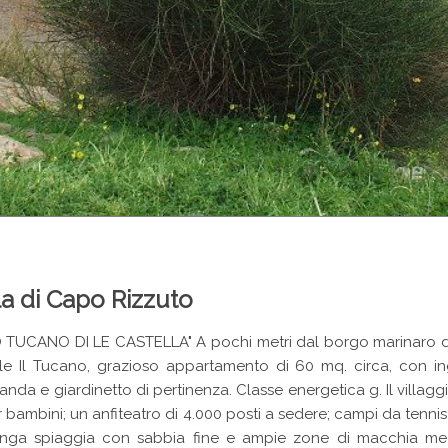
a di Capo Rizzuto
CANO DI LE CASTELLA" A pochi metri dal borgo marinaro di L
nziale Il Tucano, grazioso appartamento di 60 mq. circa, con
a e giardinetto di pertinenza. Classe energetica g. Il villaggio,
er bambini; un anfiteatro di 4.000 posti a sedere; campi da tennis
lunga spiaggia con sabbia fine e ampie zone di macchia me