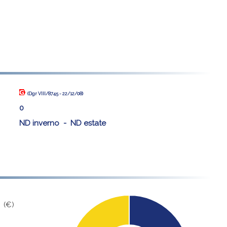
(Dgr VIII/8745 - 22/12/08)
)
0
ND inverno - ND estate
(€)