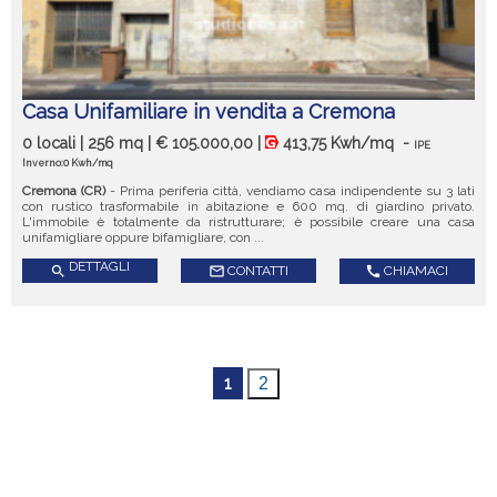
Casa Unifamiliare in vendita a Cremona
0 locali | 256 mq | € 105.000,00 |
413,75 Kwh/mq
-
IPE
Inverno:0 Kwh/mq
Cremona (CR)
- Prima periferia città, vendiamo casa indipendente su 3 lati
con rustico trasformabile in abitazione e 600 mq. di giardino privato.
L'immobile è totalmente da ristrutturare; è possibile creare una casa
unifamigliare oppure bifamigliare, con ...
DETTAGLI
search
mail_outline
CONTATTI
call
CHIAMACI
1