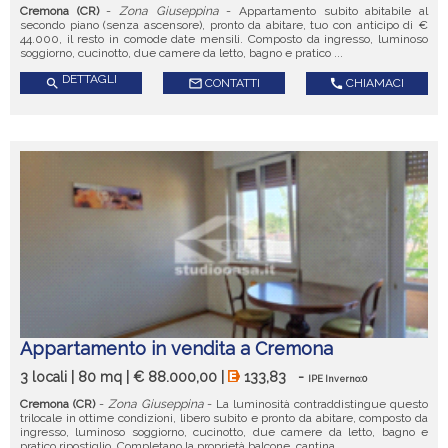
Cremona (CR)
-
Zona Giuseppina
- Appartamento subito abitabile al
secondo piano (senza ascensore), pronto da abitare, tuo con anticipo di €
44.000, il resto in comode date mensili. Composto da ingresso, luminoso
soggiorno, cucinotto, due camere da letto, bagno e pratico ...
DETTAGLI
search
mail_outline
CONTATTI
call
CHIAMACI
Appartamento in vendita a Cremona
3 locali | 80 mq | € 88.000,00 |
133,83
-
IPE Inverno:0
Cremona (CR)
-
Zona Giuseppina
- La luminosità contraddistingue questo
trilocale in ottime condizioni, libero subito e pronto da abitare, composto da
ingresso, luminoso soggiorno, cucinotto, due camere da letto, bagno e
pratico ripostiglio. Completano la proprietà balcone, cantina ...