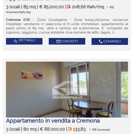
3 locali | 85 mq | € 85.000,00 |
208,66 Kwh/mq
-
IPE
Inverno:0 Kwh/mq
Cremona (CR)
-
Zona Giuseppina
- Zona tranquillissima, vicinanze
Ospedale, vendiamo in palazzina di 6 unità immobiliari, appartamento al
piano primo di 85 mq. oltre a cantina ed autorimessa. E' composto da
ingresso, soggiorno, cucina abitabile, due camere da letto, bagno, 2 ...
DETTAGLI
search
mail_outline
CONTATTI
call
CHIAMACI
Appartamento in vendita a Cremona
3 locali | 80 mq | € 88.000,00 |
133,83
-
IPE Inverno:0