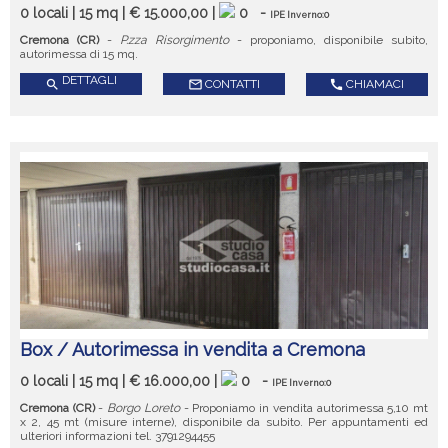
0 locali | 15 mq | € 15.000,00 |
0
-
IPE Inverno:0
Cremona (CR)
-
P.zza Risorgimento
- proponiamo, disponibile subito,
autorimessa di 15 mq.
DETTAGLI
search
mail_outline
CONTATTI
call
CHIAMACI
Box / Autorimessa in vendita a Cremona
0 locali | 15 mq | € 16.000,00 |
0
-
IPE Inverno:0
Cremona (CR)
-
Borgo Loreto
- Proponiamo in vendita autorimessa 5,10 mt
x 2, 45 mt (misure interne), disponibile da subito. Per appuntamenti ed
ulteriori informazioni tel. 3791294455