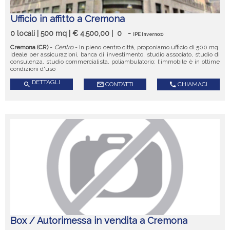
Ufficio in affitto a Cremona
0 locali | 500 mq | € 4.500,00 |
0
-
IPE Inverno:0
Cremona (CR)
-
Centro
- In pieno centro città, proponiamo ufficio di 500 mq.
ideale per assicurazioni, banca di investimento, studio associato, studio di
consulenza, studio commercialista, poliambulatorio; l'immobile è in ottime
condizioni d'uso
DETTAGLI
search
mail_outline
CONTATTI
call
CHIAMACI
Box / Autorimessa in vendita a Cremona