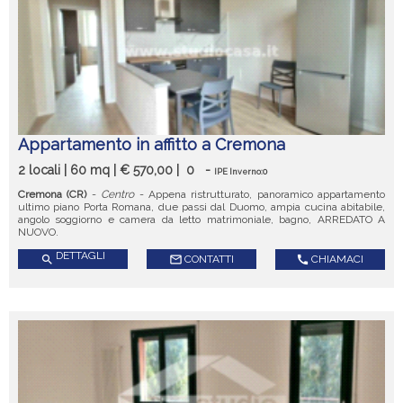
Appartamento in affitto a Cremona
2 locali | 60 mq | € 570,00 |
0
-
IPE Inverno:0
Cremona (CR)
-
Centro
- Appena ristrutturato, panoramico appartamento
ultimo piano Porta Romana, due passi dal Duomo, ampia cucina abitabile,
angolo soggiorno e camera da letto matrimoniale, bagno, ARREDATO A
NUOVO.
DETTAGLI
search
mail_outline
CONTATTI
call
CHIAMACI