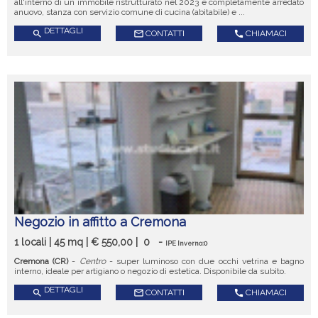
all'interno di un immobile ristrutturato nel 2023 e completamente arredato
anuovo, stanza con servizio comune di cucina (abitabile) e ...
DETTAGLI
search
mail_outline
CONTATTI
call
CHIAMACI
Negozio in affitto a Cremona
1 locali | 45 mq | € 550,00 |
0
-
IPE Inverno:0
Cremona (CR)
-
Centro
- super luminoso con due occhi vetrina e bagno
interno, ideale per artigiano o negozio di estetica. Disponibile da subito.
DETTAGLI
search
mail_outline
CONTATTI
call
CHIAMACI