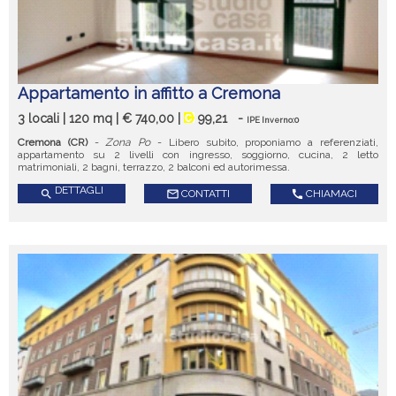
Appartamento in affitto a Cremona
3 locali | 120 mq | € 740,00 |
99,21
-
IPE Inverno:0
Cremona (CR)
-
Zona Po
- Libero subito, proponiamo a referenziati,
appartamento su 2 livelli con ingresso, soggiorno, cucina, 2 letto
matrimoniali, 2 bagni, terrazzo, 2 balconi ed autorimessa.
DETTAGLI
search
mail_outline
CONTATTI
call
CHIAMACI