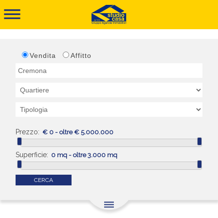
dehaze
Vendita
Affitto
Prezzo:
Superficie:
CERCA
dehaze