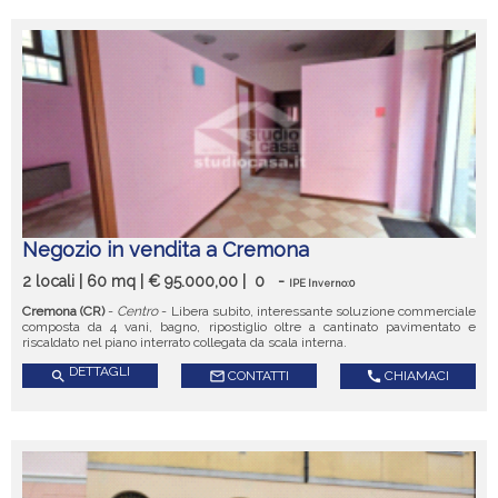
Negozio in vendita a Cremona
2 locali | 60 mq | € 95.000,00 |
0
-
IPE Inverno:0
Cremona (CR)
-
Centro
- Libera subito, interessante soluzione commerciale
composta da 4 vani, bagno, ripostiglio oltre a cantinato pavimentato e
riscaldato nel piano interrato collegata da scala interna.
DETTAGLI
search
mail_outline
CONTATTI
call
CHIAMACI