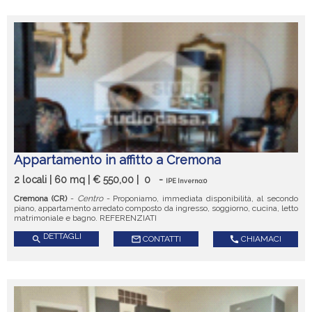
Appartamento in affitto a Cremona
2 locali | 60 mq | € 550,00 |
0
-
IPE Inverno:0
Cremona (CR)
-
Centro
- Proponiamo, immediata disponibilità, al secondo
piano, appartamento arredato composto da ingresso, soggiorno, cucina, letto
matrimoniale e bagno. REFERENZIATI
DETTAGLI
search
mail_outline
CONTATTI
call
CHIAMACI