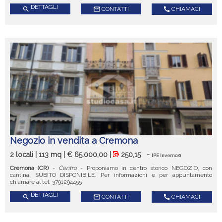
DETTAGLI
search
mail_outline
CONTATTI
call
CHIAMACI
Negozio in vendita a Cremona
2 locali | 113 mq | € 65.000,00 |
250,15
-
IPE Inverno:0
Cremona (CR)
-
Centro
- Proponiamo in centro storico NEGOZIO, con
cantina. SUBITO DISPONIBILE. Per informazioni e per appuntamento
chiamare al tel. 3791294455
DETTAGLI
search
mail_outline
CONTATTI
call
CHIAMACI