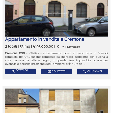
Appartamento in vendita a Cremona
2 locali | 53 mq | € 95.000,00 |
0
-
IPE Inverno:0
Cremona (CR)
-
Centro
- appartamento posto al piano terra in fase di
completa ristrutturazione composto da ingresso, soggiorno con cucina a
vista, camera da letto e bagno, in questa fase è possibile optare per
eventuale personalizzazione degli ambienti e finiture dei ...
DETTAGLI
search
mail_outline
CONTATTI
call
CHIAMACI