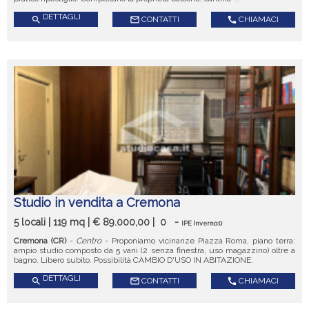
DETTAGLI
search
mail_outline
CONTATTI
call
CHIAMACI
Studio in vendita a Cremona
5 locali | 119 mq | € 89.000,00 |
0
-
IPE Inverno:0
Cremona (CR)
-
Centro
- Proponiamo vicinanze Piazza Roma, piano terra:
ampio studio composto da 5 vani (2 senza finestra, uso magazzino) oltre a
bagno. Libero subito. Possibilità CAMBIO D'USO IN ABITAZIONE.
DETTAGLI
search
mail_outline
CONTATTI
call
CHIAMACI