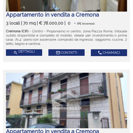
Appartamento in vendita a Cremona
3 locali | 70 mq | € 78.000,00 |
0
-
IPE Inverno:0
Cremona (CR)
-
Centro
- Proponiamo in centro, zona Piazza Roma, trilocale
subito disponibile e completo di mobilio, ideale per investimento o prima
casa. Al 4° piano con ascensore, composto da ingresso, soggiorno, cucina, 2
letto, bagno e cantina.
DETTAGLI
search
mail_outline
CONTATTI
call
CHIAMACI
Appartamento in vendita a Cremona