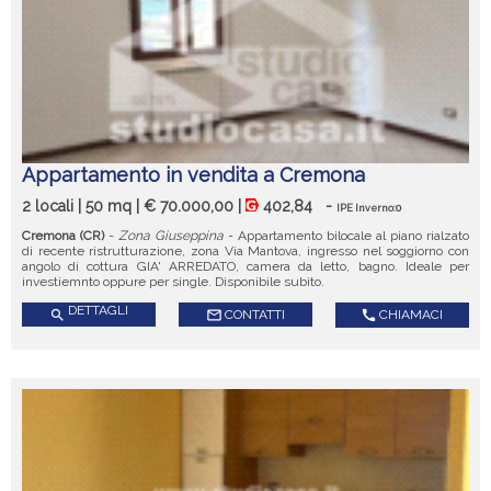
Appartamento in vendita a Cremona
2 locali | 50 mq | € 70.000,00 |
402,84
-
IPE Inverno:0
Cremona (CR)
-
Zona Giuseppina
- Appartamento bilocale al piano rialzato
di recente ristrutturazione, zona Via Mantova, ingresso nel soggiorno con
angolo di cottura GIA' ARREDATO, camera da letto, bagno. Ideale per
investiemnto oppure per single. Disponibile subito.
DETTAGLI
search
mail_outline
CONTATTI
call
CHIAMACI