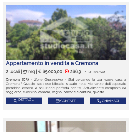
Appartamento in vendita a Cremona
2 locali | 57 mq | € 65.000,00 |
266,9
-
IPE Inverno:0
Cremona (CR)
-
Zona Giuseppina
- Stai cercando la tua nuova casa a
Cremona? Questo spazioso bilocale situato nelle vicinanze dell'ospedale
potrebbe essere la soluzione perfetta per te! Attualmente composto da
soggiorno, cucinino, camera, bagno, balcone e cantina, questo ...
DETTAGLI
search
mail_outline
CONTATTI
call
CHIAMACI