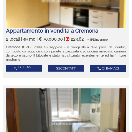
Appartamento in vendita a Cremona
2 locali | 49 mq | € 70.000,00 |
223,62
-
IPE Inverno:0
Cremona (CR)
-
Zona Giuseppina
- e tranquilla a due passi dal centro,
composto da soggiorno con parete attrezzata uso cucina arredata, camera
da letto e bagno. Il bilocale è stato ristrutturato recentemente ed ha finiture
moderne.
DETTAGLI
search
mail_outline
CONTATTI
call
CHIAMACI