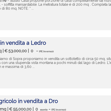
(TN)
- Studio Casa propone porzione di casa completamente da ristruttu
, - soffitta mansardabile. La metratura totale è di 200 mq . Completa la 
 di 80 mq. NOTE: ° ...
in vendita a Ledro
q | € 53.000,00 |
0
-
IPE Inverno:0
iarno di Sopra proponiamo in vendita un sottotetto di circa 50 mq, sit
 con una stupenda vista montana a pochi minuti dal lago di Ledro. L
 e massima di 3,60 ...
ricolo in vendita a Dro
0 mq | € 55.000,00 |
0
-
esente
IPE Inverno:0