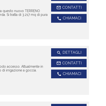
mail_outline
CONTATTI
cia questo nuovo TERRENO
a. Si tratta di 3.217 mq di pura
CHIAMACI
call
DETTAGLI
search
mail_outline
CONTATTI
odo accesso. Attualmente in
 di irrigazione a goccia.
CHIAMACI
call