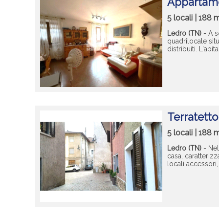
Appartame
5 locali | 188
Ledro (TN)
- A s
quadrilocale sit
distribuiti. L'ab
Terratetto
5 locali | 188
Ledro (TN)
- Nel
casa, caratteriz
locali accessori, t