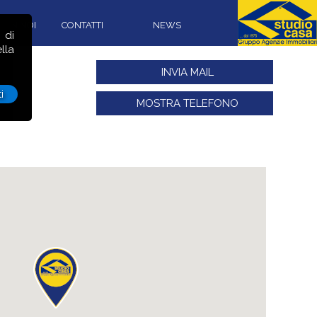
CON NOI
CONTATTI
NEWS
 di
lla
INVIA MAIL
i
MOSTRA TELEFONO