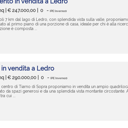
nto in vendita a Ledro
 mq | € 247.000,00 |
0
-
IPE Inverno:0
oli 7 km dal lago di Ledro, con splendida vista sulla valle, proponiam
uato al primo piano di una porzione di casa, ideale per chi è alla ricer
itazione è composta ...
 in vendita a Ledro
 mq | € 290.000,00 |
0
-
IPE Inverno:0
 centro di Tiarno di Sopra proponiamo in vendita un ampio quadrilocal
zato da spazi generosi e da una splendida vista montante circostante. A
ra cui ...