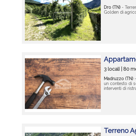
Dro (TN)
- Terre
Golden di agrico
Appartame
3 locali | 80 
Madruzzo (TN)
-
un contesto di s
interventi di ristr
Terreno Ag