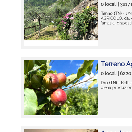
0 locali | 321
Tenno (TN)
- UN
AGRICOLO, dal qu
fantasia, disposti
Terreno Ag
0 locali | 622
Dro (TN)
- Belli
piena produzione