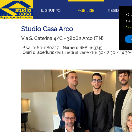
IL GRUPPO
AGENZIE
RESIDENZIA
Qu
co
CO
Studio Casa Arco
Via S. Caterina 4/C - 38062 Arco (TN)
P.Iva:
01601080227 -
Numero REA:
163745
Orari di apertura:
dal lunedì al venerdì 8.30-12.30 / 14.30