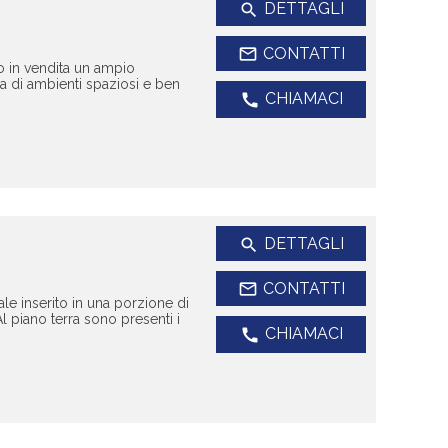
DETTAGLI
search
mail_outline
CONTATTI
o in vendita un ampio
ca di ambienti spaziosi e ben
CHIAMACI
call
DETTAGLI
search
mail_outline
CONTATTI
e inserito in una porzione di
l piano terra sono presenti i
CHIAMACI
call