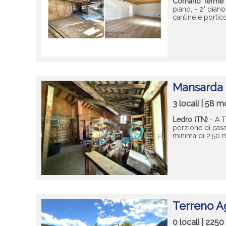
Comano Terme 
piano, - 2° piano
cantine e portico
Mansarda 
3 locali | 58 m
Ledro (TN)
- A T
porzione di casa
minima di 2,50 m
Terreno Ag
0 locali | 225