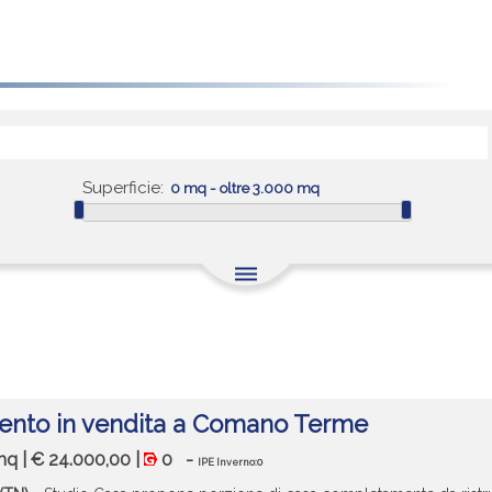
Superficie:
dehaze
nto in vendita a Comano Terme
 mq | € 24.000,00 |
0
-
IPE Inverno:0