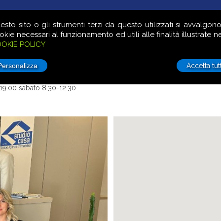
LE
COMMERCIALE
TERRENI
VUOI VENDERE?
LAVORA 
esto sito o gli strumenti terzi da questo utilizzati si avvalgono
okie necessari al funzionamento ed utili alle finalità illustrate ne
OKIE POLICY
Accetta tutt
-19.00 sabato 8.30-12.30