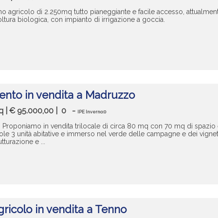
no agricolo di 2.250mq tutto pianeggiante e facile accesso, attualment
ltura biologica, con impianto di irrigazione a goccia.
nto in vendita a Madruzzo
mq | € 95.000,00 |
0
-
IPE Inverno:0
 Proponiamo in vendita trilocale di circa 80 mq con 70 mq di spazio es
ole 3 unità abitative e immerso nel verde delle campagne e dei vignet
utturazione e ...
ricolo in vendita a Tenno