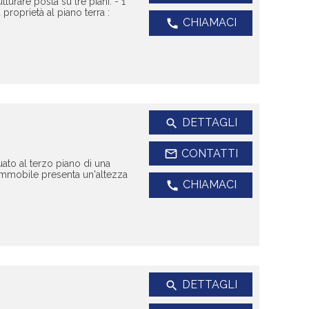
rare posta su tre piani: - 1°
proprietà al piano terra :
CHIAMACI
call
DETTAGLI
search
mail_outline
CONTATTI
uato al terzo piano di una
'immobile presenta un'altezza
CHIAMACI
call
DETTAGLI
search