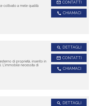
mail_outline
CONTATTI
e coltivato a mele qualità
CHIAMACI
call
DETTAGLI
search
mail_outline
CONTATTI
terno di proprietà, inserito in
i. L'immobile necessita di
CHIAMACI
call
DETTAGLI
search