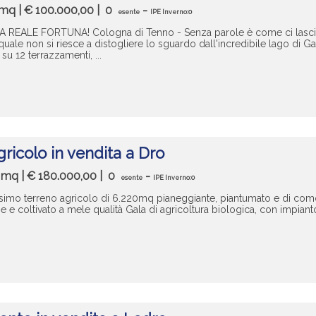
7 mq | € 100.000,00 |
0
-
esente
IPE Inverno:0
A REALE FORTUNA! Cologna di Tenno - Senza parole è come ci las
ale non si riesce a distogliere lo sguardo dall'incredibile lago di Gard
 su 12 terrazzamenti, ...
ricolo in vendita a Dro
0 mq | € 180.000,00 |
0
-
esente
IPE Inverno:0
ssimo terreno agricolo di 6.220mq pianeggiante, piantumato e di com
 e coltivato a mele qualità Gala di agricoltura biologica, con impianto